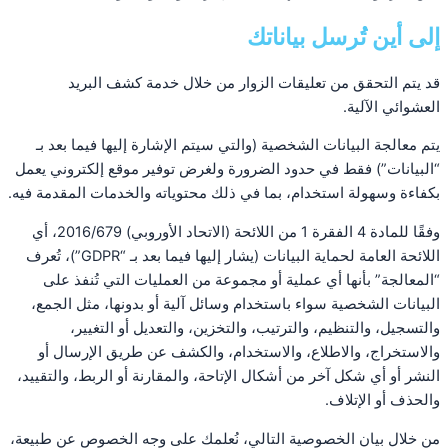
إلى أين تُرسل بياناتك
قد يتم التحقق من تعليقات الزوار من خلال خدمة كشف البريد
العشوائي الآلية.
يتم معالجة البيانات الشخصية (والتي سيتم الإشارة إليها فيما بعد بـ
“البيانات”) فقط في حدود الضرورة ولغرض توفير موقع إلكتروني يعمل
بكفاءة وسهولة استخدام، بما في ذلك محتوياته والخدمات المقدمة فيه.
وفقًا للمادة 4 الفقرة 1 من اللائحة (الاتحاد الأوروبي) 2016/679، أي
اللائحة العامة لحماية البيانات (يشار إليها فيما بعد بـ “GDPR”)، تُعرف
“المعالجة” بأنها أي عملية أو مجموعة من العمليات التي تُنفذ على
البيانات الشخصية سواء باستخدام وسائل آلية أو بدونها، مثل الجمع،
والتسجيل، والتنظيم، والترتيب، والتخزين، والتعديل أو التغيير،
والاستخراج، والاطلاع، والاستخدام، والكشف عن طريق الإرسال أو
النشر أو أي شكل آخر من أشكال الإتاحة، والمقارنة أو الربط، والتقييد،
والحذف أو الإتلاف.
من خلال بيان الخصوصية التالي، نُعلمك على وجه الخصوص عن طبيعة،