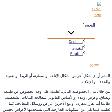
تخطي
Main
القائمة
سياسة الخصوصية
Menu
إلى
المحتوى
يتم معالجة البيانات الشخصية (والتي سيتم الإشارة إليها فيما بعد بـ
“البيانات”) فقط في حدود الضرورة ولغرض توفير موقع إلكتروني يعمل
العربية
بكفاءة وسهولة استخدام، بما في ذلك محتوياته والخدمات المقدمة فيه.
وفقًا للمادة 4 الفقرة 1 من اللائحة (الاتحاد الأوروبي) 2016/679، أي
Deutsch
اللائحة العامة لحماية البيانات (يشار إليها فيما بعد بـ “GDPR”)، تُعرف
العربية
“المعالجة” بأنها أي عملية أو مجموعة من العمليات التي تُنفذ على
English
البيانات الشخصية سواء باستخدام وسائل آلية أو بدونها، مثل الجمع،
والتسجيل، والتنظيم، والترتيب، والتخزين، والتعديل أو التغيير،
والاستخراج، والاطلاع، والاستخدام، والكشف عن طريق الإرسال أو
النشر أو أي شكل آخر من أشكال الإتاحة، والمقارنة أو الربط، والتقييد،
والحذف أو الإتلاف.
من خلال بيان الخصوصية التالي، نُعلمك على وجه الخصوص عن طبيعة،
ونطاق، وغرض، ومدة، والأساس القانوني لمعالجة البيانات الشخصية،
طالما أننا نقرر بمفردنا أو مع الآخرين أغراض ووسائل المعالجة. كما
نُعلمك فيما يلي عن المكونات الخارجية التي نستخدمها لأغراض تحسين