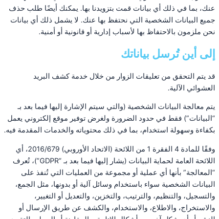
عنك، بما في ذلك أي بيانات قمت بتزويدنا بها. يمكنك أيضًا طلب حذف
جميع البيانات الشخصية التي نحتفظ بها عنك. لا يشمل ذلك أي بيانات
نحن ملزمون بالاحتفاظ بها لأسباب إدارية أو قانونية أو أمنية.
إلى أين تُرسل بياناتك
قد يتم التحقق من تعليقات الزوار من خلال خدمة كشف البريد
العشوائي الآلية.
يتم معالجة البيانات الشخصية (والتي سيتم الإشارة إليها فيما بعد بـ
“البيانات”) فقط في حدود الضرورة ولغرض توفير موقع إلكتروني يعمل
بكفاءة وسهولة استخدام، بما في ذلك محتوياته والخدمات المقدمة فيه.
وفقًا للمادة 4 الفقرة 1 من اللائحة (الاتحاد الأوروبي) 2016/679، أي
اللائحة العامة لحماية البيانات (يشار إليها فيما بعد بـ “GDPR”)، تُعرف
“المعالجة” بأنها أي عملية أو مجموعة من العمليات التي تُنفذ على
البيانات الشخصية سواء باستخدام وسائل آلية أو بدونها، مثل الجمع،
والتسجيل، والتنظيم، والترتيب، والتخزين، والتعديل أو التغيير،
والاستخراج، والاطلاع، والاستخدام، والكشف عن طريق الإرسال أو