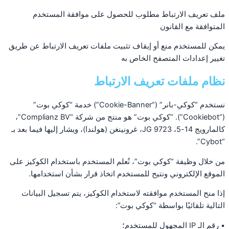
ملف تعريف الارتباط مطلوب للحصول على موافقة المستخدم
المتوافقة مع القانون
يمكن للمستخدم منع أو إيقاف تثبيت ملفات تعريف الارتباط عن طريق
تغيير إعدادات المتصفح الخاص به
نظام ملفات تعريف الارتباط
نستخدم “كوكي-بانر” (“Cookie-Banner”) خدمة “كوكي بوت”
(“Cookiebot”). “كوكي بوت” هو منتج من شركة “Complianz BV”،
كالمارويج 14-5، 9723 JG، غرونينغن (هولندا)، ويشار إليها فيما بعد بـ
“Cybot”.
من خلال وظيفة “كوكي بوت”، نُعلم المستخدم باستخدام الكوكيز على
الموقع الإلكتروني ونتيح للمستخدم اتخاذ قرار بشأن استخدامها.
إذا منح المستخدم موافقته لاستخدام الكوكيز، يتم تسجيل البيانات
التالية تلقائيًا بواسطة “كوكي بوت”:
• رقم الـ IP المجهول للمستخدم؛