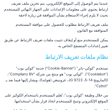
عندما يتم الوصول إلى الموقع الإلكتروني، يتم تخزين ملف تعريف
ارتباط يحتوي على معلومات الإعدادات على الجهاز النهائي للمستخدم
بحيث لا يلزم إجراء الاستعلام بشأن الموافقة في زيارة لاحقة
ملف تعريف الارتباط مطلوب للحصول على موافقة المستخدم
المتوافقة مع القانون
يمكن للمستخدم منع أو إيقاف تثبيت ملفات تعريف الارتباط عن طريق
تغيير إعدادات المتصفح الخاص به
نظام ملفات تعريف الارتباط
نستخدم “كوكي-بانر” (“Cookie-Banner”) خدمة “كوكي بوت”
(“Cookiebot”). “كوكي بوت” هو منتج من شركة “Complianz BV”،
كالمارويج 14-5، 9723 JG، غرونينغن (هولندا)، ويشار إليها فيما بعد بـ
“Cybot”.
من خلال وظيفة “كوكي بوت”، نُعلم المستخدم باستخدام الكوكيز على
الموقع الإلكتروني ونتيح للمستخدم اتخاذ قرار بشأن استخدامها.