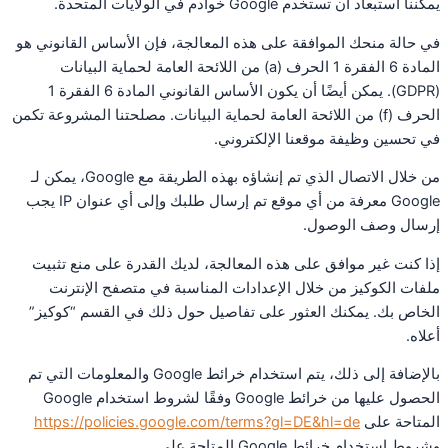
يمكننا استبعاد أن تستخدم Google خوادم في الولايات المتحدة.
في حالة منحك الموافقة على هذه المعالجة، فإن الأساس القانوني هو
المادة 6 الفقرة 1 الحرف (a) من اللائحة العامة لحماية البيانات
(GDPR). يمكن أيضًا أن يكون الأساس القانوني المادة 6 الفقرة 1
الحرف (f) من اللائحة العامة لحماية البيانات. مصلحتنا المشروعة تكمن
في تحسين وظيفة موقعنا الإلكتروني.
من خلال الاتصال الذي تم إنشاؤه بهذه الطريقة مع Google، يمكن لـ
Google معرفة من أي موقع تم إرسال طلبك وإلى أي عنوان IP يجب
إرسال وصف الوصول.
إذا كنت غير موافق على هذه المعالجة، لديك القدرة على منع تثبيت
ملفات الكوكيز من خلال الإعدادات المناسبة في متصفح الإنترنت
الخاص بك. يمكنك العثور على تفاصيل حول ذلك في القسم “كوكيز”
أعلاه.
بالإضافة إلى ذلك، يتم استخدام خرائط Google والمعلومات التي تم
الحصول عليها من خرائط Google وفقًا لشروط استخدام Google
المتاحة على
https://policies.google.com/terms?gl=DE&hl=de
وشروط استخدام خرائط Google المتاحة على