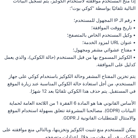
إذا منح المستخدم موافقته لاستخدام الكوكيز، يتم تسجيل البيانات
التالية تلقائيًا بواسطة “كوكي بوت”:
• رقم الـ IP المجهول للمستخدم؛
• تاريخ ووقت الموافقة؛
• وكيل المستخدم الخاص بالمتصفح؛
• عنوان URL لمزود الخدمة؛
• مفتاح عشوائي مشفر ومجهول؛
• الكوكيز المسموح بها من قبل المستخدم (حالة الكوكي)، والذي يعمل
كدليل على الموافقة.
يتم تخزين المفتاح المشفر وحالة الكوكيز باستخدام كوكي على جهاز
المستخدم، من أجل استعادة حالة الكوكي المناسبة عند زيارة الموقع
في المستقبل. يتم حذف هذا الكوكي تلقائيًا بعد 12 شهرًا.
الأساس القانوني هنا هو المادة 6 الفقرة 1 من اللائحة العامة لحماية
البيانات (GDPR). مصالحنا المشروعة تتعلق بسهولة استخدام الموقع
والامتثال للمتطلبات القانونية لـ GDPR.
يمكن للمستخدم منع تثبيت الكوكيز وتخزينها، وبالتالي منع موافقته على
الكوكي، في أي وقت من خلال إعدادات متصفحه.