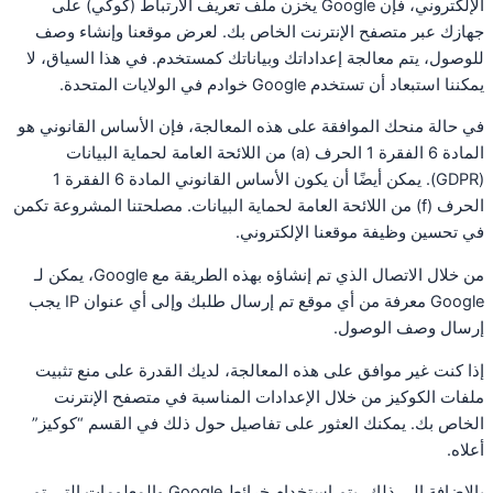
الإلكتروني، فإن Google يخزن ملف تعريف الارتباط (كوكي) على
جهازك عبر متصفح الإنترنت الخاص بك. لعرض موقعنا وإنشاء وصف
للوصول، يتم معالجة إعداداتك وبياناتك كمستخدم. في هذا السياق، لا
يمكننا استبعاد أن تستخدم Google خوادم في الولايات المتحدة.
في حالة منحك الموافقة على هذه المعالجة، فإن الأساس القانوني هو
المادة 6 الفقرة 1 الحرف (a) من اللائحة العامة لحماية البيانات
(GDPR). يمكن أيضًا أن يكون الأساس القانوني المادة 6 الفقرة 1
الحرف (f) من اللائحة العامة لحماية البيانات. مصلحتنا المشروعة تكمن
في تحسين وظيفة موقعنا الإلكتروني.
من خلال الاتصال الذي تم إنشاؤه بهذه الطريقة مع Google، يمكن لـ
Google معرفة من أي موقع تم إرسال طلبك وإلى أي عنوان IP يجب
إرسال وصف الوصول.
إذا كنت غير موافق على هذه المعالجة، لديك القدرة على منع تثبيت
ملفات الكوكيز من خلال الإعدادات المناسبة في متصفح الإنترنت
الخاص بك. يمكنك العثور على تفاصيل حول ذلك في القسم “كوكيز”
أعلاه.
بالإضافة إلى ذلك، يتم استخدام خرائط Google والمعلومات التي تم