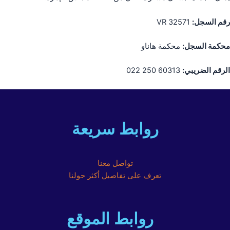
رقم السجل:
VR 32571
محكمة السجل:
محكمة هاناو
الرقم الضريبي:
60313 250 022
روابط سريعة
تواصل معنا
تعرف على تفاصيل أكثر حولنا
روابط الموقع