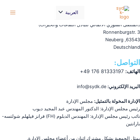
خطي
المعلومات القانونية
Main
لى
القائمة
العربية
.SyDK e.V
Menu
لمحتوى
(الملتقى السوري الألماني لتبادل الثقافات والخبرات)
Ronnenburgstr. 3
63543, Neuberg
Deutschland
التواصل:
الهاتف:
81333197 176 49+
البريد الإلكتروني:
info@sydk.de
الإدارة المخولة بالتمثيل:
مجلس الإدارة
رئيس مجلس الإدارة: الدكتور المهندس عبد المجيد ديوب
نائب رئيس مجلس الإدارة: المهندس الدبلوم (FH) فرانز فيلهلم شولتسه-
بارانتين
يمثل الجمعية بشكل مشترك اثنان من أعضاء مجلس الإدارة.