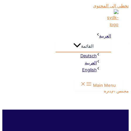
تخطي إلى المحتوى
الرؤية المستقبلية
الملتقى السوري الألماني لتبادل الثقافات والخبرات (صدق) يعمل على
خلق عالم تتداخل فيه الثقافات وتتبادل فيه المعرفة. رؤيتنا هي إنشاء
العربية
شبكة نابضة بالحياة تبني جسوراً بين سوريا وألمانيا وتظهر قيمة التنوع
كثراء مشترك.
القائمة
نحن ندعم التفاهم المتبادل، ونشجع على التطور الفردي والمهني،
Deutsch
ونساهم في تشكيل مستقبل شامل يشعر فيه الجميع بالقبول والتقدير.
العربية
English
معاً نبني مجتمعاً قوياً ينمو من خلال التبادل والاحترام
والالتزام المشترك
النظام الأساسي
Main Menu
مجلس الإدارة