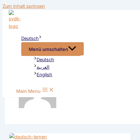
Zum Inhalt springen
Deutsch
Autorenname:
Menü umschalten
website@dmin2024
Deutsch
العربية
English
Main Menu